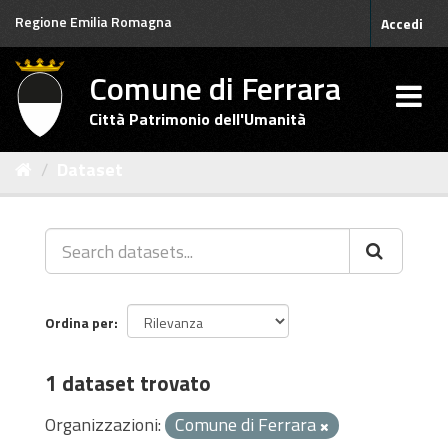
Salta
Regione Emilia Romagna
Accedi
al
contenuto
Comune di Ferrara
Città Patrimonio dell'Umanità
Dataset
Ordina per
1 dataset trovato
Organizzazioni:
Comune di Ferrara