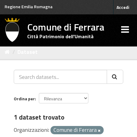
Salta
Regione Emilia Romagna
Accedi
al
contenuto
Comune di Ferrara
Città Patrimonio dell'Umanità
Dataset
Ordina per
1 dataset trovato
Organizzazioni:
Comune di Ferrara