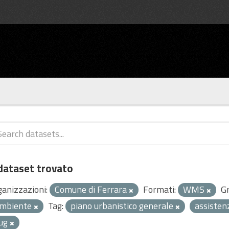
dataset trovato
ganizzazioni:
Comune di Ferrara
Formati:
WMS
Gr
mbiente
Tag:
piano urbanistico generale
assisten
ug