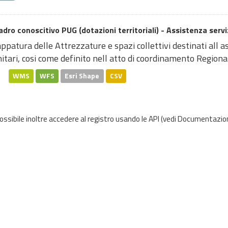
dro conoscitivo PUG (dotazioni territoriali) - Assistenza serviz
patura delle Attrezzature e spazi collettivi destinati all assi
itari, cosi come definito nell atto di coordinamento Regional
WMS
WFS
Esri Shape
CSV
possibile inoltre accedere al registro usando le
API
(vedi
Documentazion