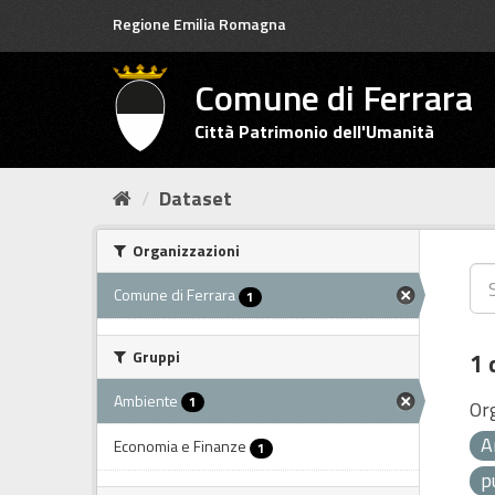
Salta
Regione Emilia Romagna
al
contenuto
Comune di Ferrara
Città Patrimonio dell'Umanità
Dataset
Organizzazioni
Comune di Ferrara
1
Gruppi
1 
Ambiente
1
Or
A
Economia e Finanze
1
p