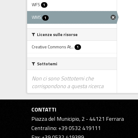
WFS
1
WMS
1
Licenze sulle risorse
Creative Commons At...
1
Sottotemi
Non ci sono Sottotemi che
corrispondono a questa ricerca
CONTATTI
Piazza del Municipio, 2 - 44121 Ferrara
Centralino: +39 0532 419111
Fax: +39 0532 419389