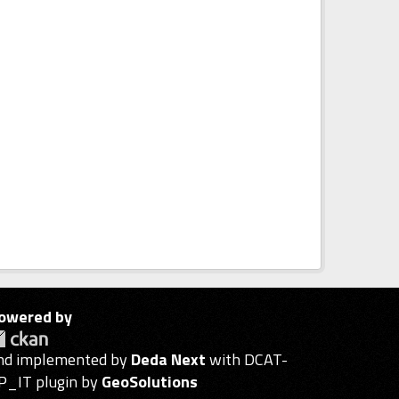
owered by
nd implemented by
Deda Next
with DCAT-
P_IT plugin by
GeoSolutions