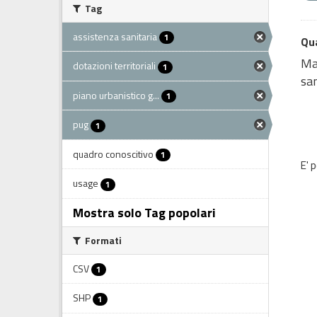
Tag
assistenza sanitaria
1
Qua
Map
dotazioni territoriali
1
san
piano urbanistico g...
1
pug
1
quadro conoscitivo
1
E' 
usage
1
Mostra solo Tag popolari
Formati
CSV
1
SHP
1