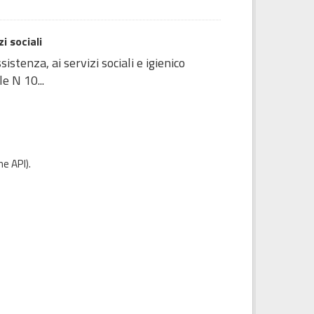
i sociali
stenza, ai servizi sociali e igienico
e N 10...
e API
).