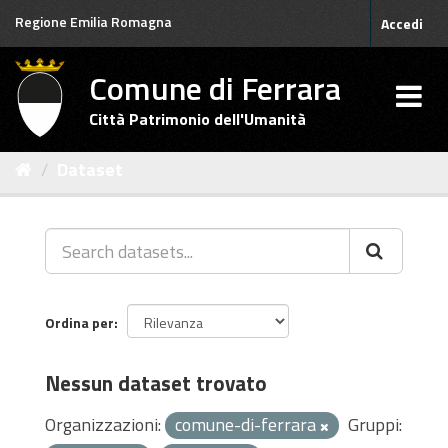
Salta
Regione Emilia Romagna
Accedi
al
contenuto
Comune di Ferrara
Città Patrimonio dell'Umanità
Dataset
Ordina per
Nessun dataset trovato
Organizzazioni:
comune-di-ferrara
Gruppi: