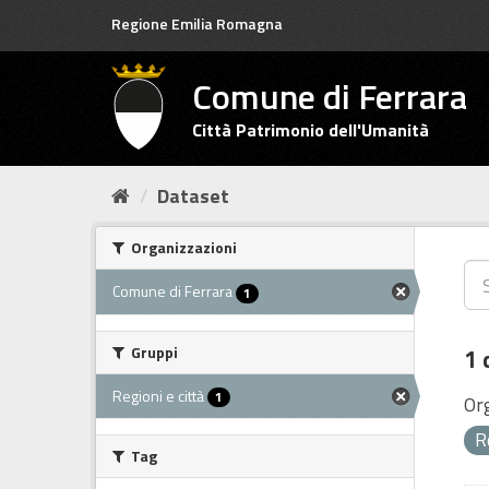
Salta
Regione Emilia Romagna
al
contenuto
Comune di Ferrara
Città Patrimonio dell'Umanità
Dataset
Organizzazioni
Comune di Ferrara
1
Gruppi
1 
Regioni e città
1
Or
R
Tag