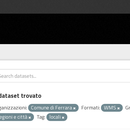
dataset trovato
ganizzazioni:
Comune di Ferrara
Formati:
WMS
Gr
egioni e città
Tag:
locali