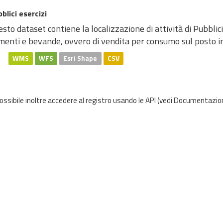
blici esercizi
sto dataset contiene la localizzazione di attività di Pubblici
menti e bevande, ovvero di vendita per consumo sul posto in l
WMS
WFS
Esri Shape
CSV
possibile inoltre accedere al registro usando le
API
(vedi
Documentazion