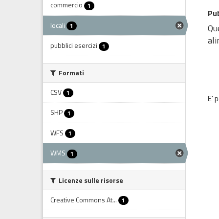
commercio
1
Pub
locali
1
Que
ali
pubblici esercizi
1
Formati
CSV
1
E' 
SHP
1
WFS
1
WMS
1
Licenze sulle risorse
Creative Commons At...
1