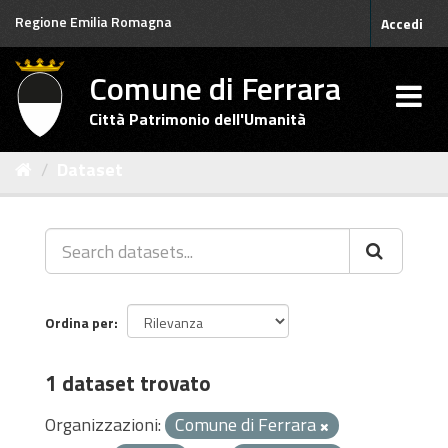
Salta
Regione Emilia Romagna
Accedi
al
contenuto
Comune di Ferrara
Città Patrimonio dell'Umanità
Dataset
Ordina per
1 dataset trovato
Organizzazioni:
Comune di Ferrara