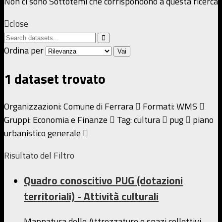
Non ci sono Sottotemi che corrispondono a questa ricerca
close
Ordina per
Vai
1 dataset trovato
Organizzazioni:
Comune di Ferrara
Formati:
WMS
Gruppi:
Economia e Finanze
Tag:
cultura
pug
piano
urbanistico generale
Risultato del Filtro
Quadro conoscitivo PUG (dotazioni
territoriali) - Attività culturali
Mappatura delle Attrezzature e spazi collettivi