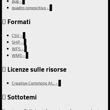
pug
-
1
quadro conoscitivo
-
1
Formati
CSV
-
1
SHP
-
1
WFS
-
1
WMS
-
1
Licenze sulle risorse
Creative Commons At...
-
1
Sottotemi