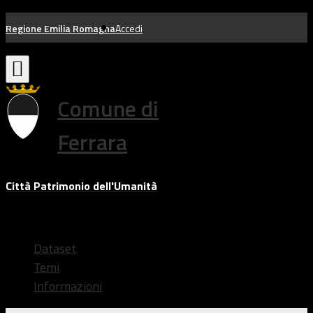
Salta
Regione Emilia Romagna
Accedi
al
contenuto
Comune di
Ferrara
Città Patrimonio dell'Umanità
Dataset
Temi
Informazioni