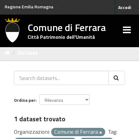
Salta
Regione Emilia Romagna
Accedi
al
contenuto
Comune di Ferrara
Città Patrimonio dell'Umanità
Dataset
Ordina per
1 dataset trovato
Organizzazioni:
Comune di Ferrara
Tag: