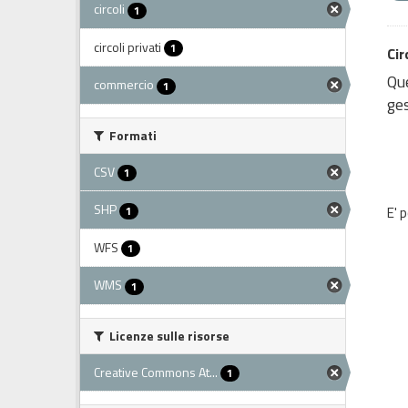
circoli
1
circoli privati
1
Cir
Que
commercio
1
ges
Formati
CSV
1
SHP
1
E' 
WFS
1
WMS
1
Licenze sulle risorse
Creative Commons At...
1