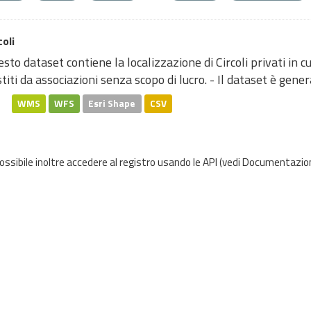
coli
sto dataset contiene la localizzazione di Circoli privati in 
titi da associazioni senza scopo di lucro. - Il dataset è genera
WMS
WFS
Esri Shape
CSV
possibile inoltre accedere al registro usando le
API
(vedi
Documentazion