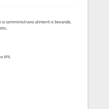
cui si somministrano alimenti e bevande,
to...
e API
).