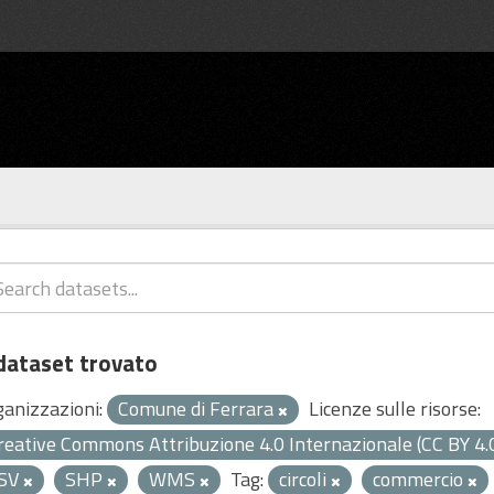
dataset trovato
ganizzazioni:
Comune di Ferrara
Licenze sulle risorse:
reative Commons Attribuzione 4.0 Internazionale (CC BY 4.
SV
SHP
WMS
Tag:
circoli
commercio