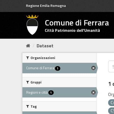
Salta
Regione Emilia Romagna
al
contenuto
Comune di Ferrara
Città Patrimonio dell'Umanità
Dataset
Organizzazioni
Comune di Ferrara
1
Gruppi
1 
Regioni e città
1
Or
C
Tag
C