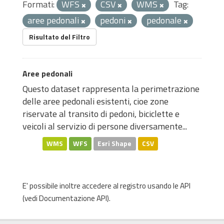
Formati:
WFS
CSV
WMS
Tag:
aree pedonali
pedoni
pedonale
Risultato del Filtro
Aree pedonali
Questo dataset rappresenta la perimetrazione
delle aree pedonali esistenti, cioe zone
riservate al transito di pedoni, biciclette e
veicoli al servizio di persone diversamente...
WMS
WFS
Esri Shape
CSV
E' possibile inoltre accedere al registro usando le
API
(vedi
Documentazione API
).