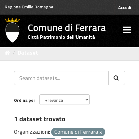
Salta
Regione Emilia Romagna
Accedi
al
contenuto
Comune di Ferrara
Città Patrimonio dell'Umanità
Dataset
Ordina per
1 dataset trovato
Organizzazioni:
Comune di Ferrara