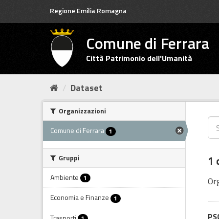
Salta
Regione Emilia Romagna
al
contenuto
Comune di Ferrara
Città Patrimonio dell'Umanità
Dataset
Organizzazioni
Comune di Ferrara
1
Gruppi
1 
Ambiente
1
Or
Economia e Finanze
1
PSC
Trasporti
1