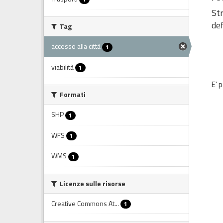
Str
def
Tag
accesso alla città
1
viabilità
1
E' 
Formati
SHP
1
WFS
1
WMS
1
Licenze sulle risorse
Creative Commons At...
1