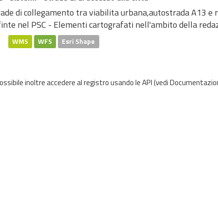
ade di collegamento tra viabilita urbana,autostrada A13 e r
inte nel PSC - Elementi cartografati nell'ambito della redaz
WMS
WFS
Esri Shape
possibile inoltre accedere al registro usando le
API
(vedi
Documentazion