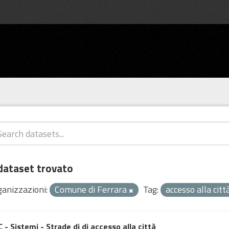
dataset trovato
ganizzazioni:
Comune di Ferrara
Tag:
accesso alla citt
 - Sistemi - Strade di di accesso alla città