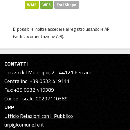
WMS
WFS
Esri Shape
E' possibile inoltre accedere al registro usando le
API
(vedi
Documentazione API
).
CONTATTI
Piazza del Municipio, 2 - 44121 Ferrara
Centralino: +39 0532 419111
Fax: +39 0532 419389
Codice fiscale: 00297110389
URP
Ufficio Relazioni con il Pubblico
urp@comune.fe.it