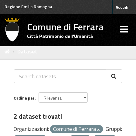
Salta
Regione Emilia Romagna
Accedi
al
contenuto
Comune di Ferrara
Città Patrimonio dell'Umanità
Dataset
Ordina per
2 dataset trovati
Organizzazioni:
Comune di Ferrara
Gruppi: