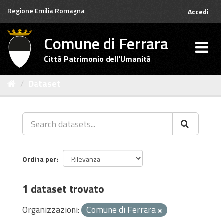
Salta
Regione Emilia Romagna
Accedi
al
contenuto
Comune di Ferrara
Città Patrimonio dell'Umanità
Dataset
Ordina per
1 dataset trovato
Organizzazioni:
Comune di Ferrara