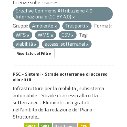
Licenze sulle risorse:
Creative Commons Attribuzione 4.0
Internazionale (CC BY 4.0)
Gruppi:
Ambiente
Trasporti
Formati:
WFS
WMS
CSV
Tag:
viabilità
accessi sotterranei
Risultato del Filtro
PSC - Sistemi - Strade sotterranee di accesso
alla città
Infrastrutture per la mobilita , subsistema
automobile - Strade di accesso alla citta
sotterranee - Elementi cartografati
nell'ambito della redazione del Piano
Strutturale...
WMS
WFS
Esri Shape
CSV