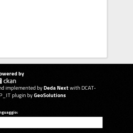
owered by
nd implemented by
Deda Next
with DCAT-
P_IT plugin by
GeoSolutions
inguaggio