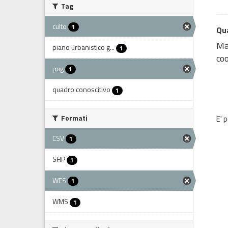
Tag
culto
1
Qua
Map
piano urbanistico g...
1
coo
pug
1
quadro conoscitivo
1
Formati
E' 
CSV
1
SHP
1
WFS
1
WMS
1