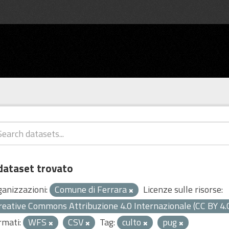
dataset trovato
ganizzazioni:
Comune di Ferrara
Licenze sulle risorse:
reative Commons Attribuzione 4.0 Internazionale (CC BY 4.
rmati:
WFS
CSV
Tag:
culto
pug