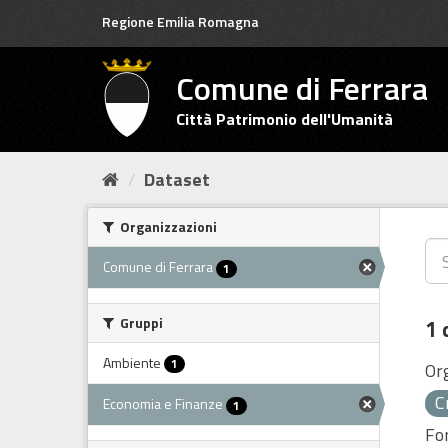
Salta
Regione Emilia Romagna
al
contenuto
Comune di Ferrara
Città Patrimonio dell'Umanità
Dataset
Organizzazioni
Comune di Ferrara
1
Gruppi
1 
Ambiente
1
Or
C
Economia e Finanze
1
Fo