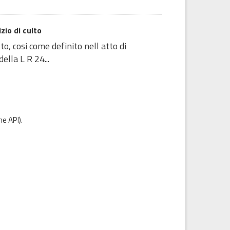
zio di culto
o, cosi come definito nell atto di
lla L R 24...
e API
).