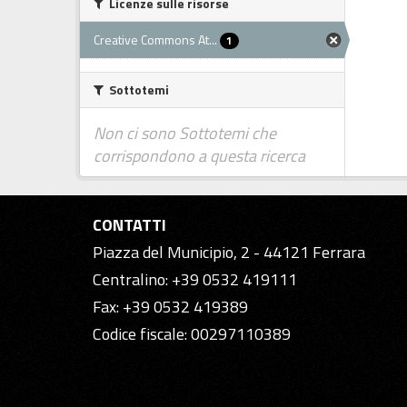
Licenze sulle risorse
Creative Commons At...
1
Sottotemi
Non ci sono Sottotemi che
corrispondono a questa ricerca
CONTATTI
Piazza del Municipio, 2 - 44121 Ferrara
Centralino: +39 0532 419111
Fax: +39 0532 419389
Codice fiscale: 00297110389