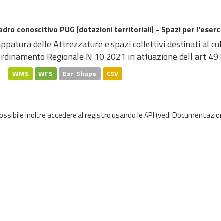
dro conoscitivo PUG (dotazioni territoriali) - Spazi per l'eserci
patura delle Attrezzature e spazi collettivi destinati al cult
rdinamento Regionale N 10 2021 in attuazione dell art 49 de
WMS
WFS
Esri Shape
CSV
possibile inoltre accedere al registro usando le
API
(vedi
Documentazion