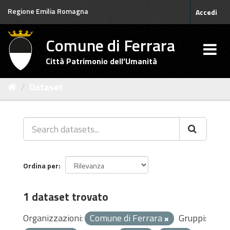
Salta
Regione Emilia Romagna
Accedi
al
contenuto
Comune di Ferrara
Città Patrimonio dell'Umanità
Dataset
Ordina per
1 dataset trovato
Organizzazioni:
Comune di Ferrara
Gruppi: