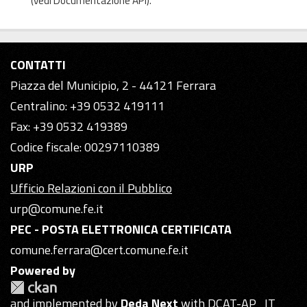
(vedi
Documentazione API
).
CONTATTI
Piazza del Municipio, 2 - 44121 Ferrara
Centralino: +39 0532 419111
Fax: +39 0532 419389
Codice fiscale: 00297110389
URP
Ufficio Relazioni con il Pubblico
urp@comune.fe.it
PEC - POSTA ELETTRONICA CERTIFICATA
comune.ferrara@cert.comune.fe.it
Powered by
and implemented by
Deda Next
with DCAT-AP_IT