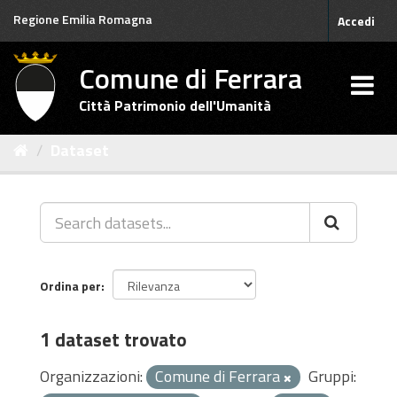
Salta
Regione Emilia Romagna
Accedi
al
contenuto
Comune di Ferrara
Città Patrimonio dell'Umanità
Dataset
Ordina per
1 dataset trovato
Organizzazioni:
Comune di Ferrara
Gruppi: