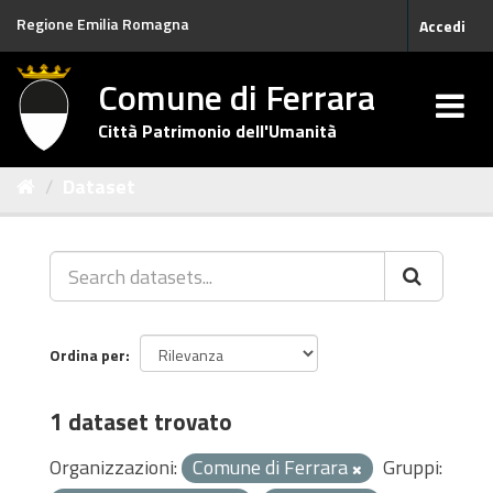
Salta
Regione Emilia Romagna
Accedi
al
contenuto
Comune di Ferrara
Città Patrimonio dell'Umanità
Dataset
Ordina per
1 dataset trovato
Organizzazioni:
Comune di Ferrara
Gruppi: