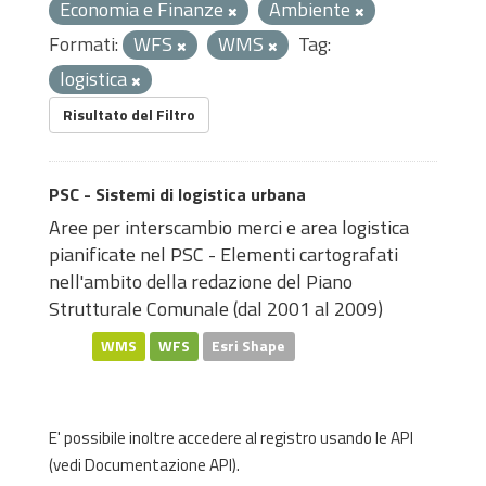
Economia e Finanze
Ambiente
Formati:
WFS
WMS
Tag:
logistica
Risultato del Filtro
PSC - Sistemi di logistica urbana
Aree per interscambio merci e area logistica
pianificate nel PSC - Elementi cartografati
nell'ambito della redazione del Piano
Strutturale Comunale (dal 2001 al 2009)
WMS
WFS
Esri Shape
E' possibile inoltre accedere al registro usando le
API
(vedi
Documentazione API
).