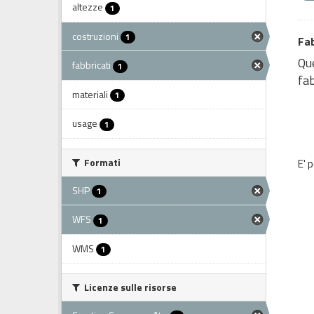
altezze
1
costruzioni
1
Fab
Que
fabbricati
1
fab
materiali
1
usage
1
Formati
E' 
SHP
1
WFS
1
WMS
1
Licenze sulle risorse