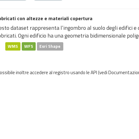
bricati con altezze e materiali copertura
sto dataset rappresenta l’ingombro al suolo degli edifici e d
bricati. Ogni edificio ha una geometria bidimensionale poligo
WMS
WFS
Esri Shape
possibile inoltre accedere al registro usando le
API
(vedi
Documentazion