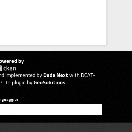
owered by
nd implemented by
Deda Next
with DCAT-
P_IT plugin by
GeoSolutions
inguaggio