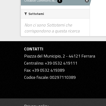
Creative Commons At...
1
Sottotemi
Non ci sono Sottotemi che
corrispondono a questa ricerca
CONTATTI
Piazza del Municipio, 2 - 44121 Ferrara
Centralino: +39 0532 419111
Fax: +39 0532 419389
Codice fiscale: 00297110389