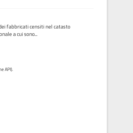
ei fabbricati censiti nel catasto
nale a cui sono...
e API
).