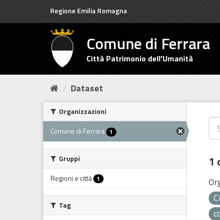
Salta
Regione Emilia Romagna
al
contenuto
Comune di Ferrara
Città Patrimonio dell'Umanità
Dataset
Organizzazioni
Comune di Ferrara
1
Gruppi
1 
Regioni e città
1
Or
C
Tag
c