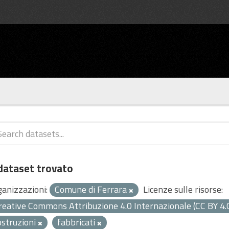
dataset trovato
ganizzazioni:
Comune di Ferrara
Licenze sulle risorse:
reative Commons Attribuzione 4.0 Internazionale (CC BY 4.
ostruzioni
fabbricati