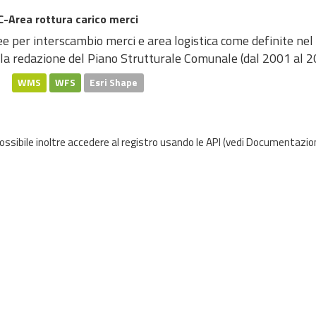
-Area rottura carico merci
e per interscambio merci e area logistica come definite nel
lla redazione del Piano Strutturale Comunale (dal 2001 al 
WMS
WFS
Esri Shape
possibile inoltre accedere al registro usando le
API
(vedi
Documentazion