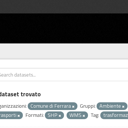
dataset trovato
ganizzazioni:
Comune di Ferrara
Gruppi:
Ambiente
rasporti
Formati:
SHP
WMS
Tag:
trasformaz