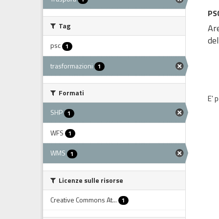
PSC
Tag
Are
de
psc
1
trasformazioni
1
Formati
E' 
SHP
1
WFS
1
WMS
1
Licenze sulle risorse
Creative Commons At...
1