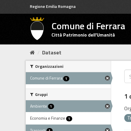
Salta
Regione Emilia Romagna
al
contenuto
Comune di Ferrara
Città Patrimonio dell'Umanità
Dataset
Organizzazioni
Comune di Ferrara
1
Gruppi
1 
Ambiente
1
Or
T
Economia e Finanze
1
Trasporti
1