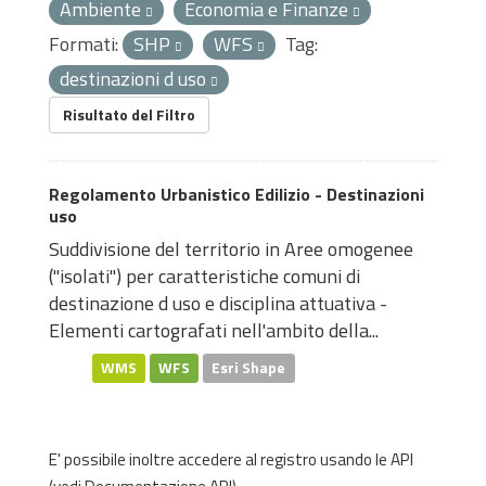
Ambiente
Economia e Finanze
Formati:
SHP
WFS
Tag:
destinazioni d uso
Risultato del Filtro
Regolamento Urbanistico Edilizio - Destinazioni
uso
Suddivisione del territorio in Aree omogenee
("isolati") per caratteristiche comuni di
destinazione d uso e disciplina attuativa -
Elementi cartografati nell'ambito della...
WMS
WFS
Esri Shape
E' possibile inoltre accedere al registro usando le
API