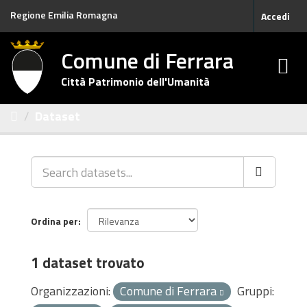
Salta
Regione Emilia Romagna
Accedi
al
contenuto
Comune di Ferrara
Città Patrimonio dell'Umanità
Dataset
Ordina per
1 dataset trovato
Organizzazioni:
Comune di Ferrara
Gruppi: