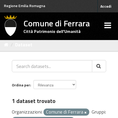
Salta
Regione Emilia Romagna
Accedi
al
contenuto
Comune di Ferrara
Città Patrimonio dell'Umanità
Dataset
Ordina per
1 dataset trovato
Organizzazioni:
Comune di Ferrara
Gruppi: