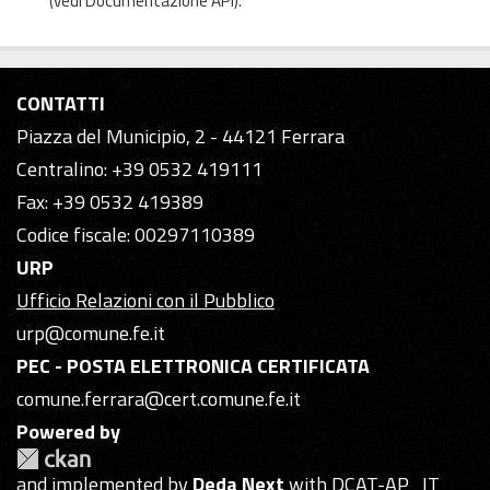
(vedi
Documentazione API
).
CONTATTI
Piazza del Municipio, 2 - 44121 Ferrara
Centralino: +39 0532 419111
Fax: +39 0532 419389
Codice fiscale: 00297110389
URP
Ufficio Relazioni con il Pubblico
urp@comune.fe.it
PEC - POSTA ELETTRONICA CERTIFICATA
comune.ferrara@cert.comune.fe.it
Powered by
and implemented by
Deda Next
with DCAT-AP_IT