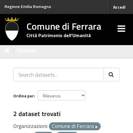
Salta
Regione Emilia Romagna
Accedi
al
contenuto
Comune di Ferrara
Città Patrimonio dell'Umanità
Dataset
Ordina per
2 dataset trovati
Organizzazioni:
Comune di Ferrara