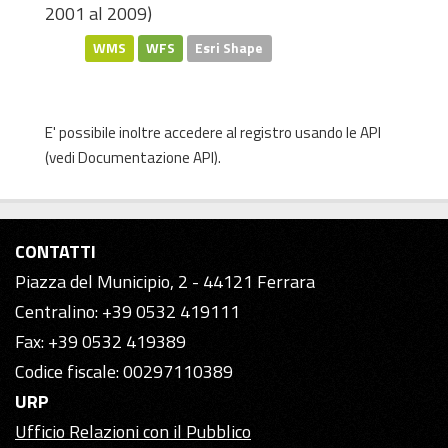
2001 al 2009)
WMS
WFS
Esri Shape
E' possibile inoltre accedere al registro usando le
API
(vedi
Documentazione API
).
CONTATTI
Piazza del Municipio, 2 - 44121 Ferrara
Centralino: +39 0532 419111
Fax: +39 0532 419389
Codice fiscale: 00297110389
URP
Ufficio Relazioni con il Pubblico