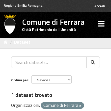
Salta
Regione Emilia Romagna
Accedi
al
contenuto
Comune di Ferrara
Città Patrimonio dell'Umanità
Dataset
Ordina per
1 dataset trovato
Organizzazioni:
Comune di Ferrara