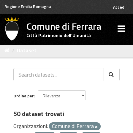
Salta
Regione Emilia Romagna
Accedi
al
contenuto
Comune di Ferrara
Città Patrimonio dell'Umanità
Dataset
Ordina per
50 dataset trovati
Organizzazioni:
Comune di Ferrara