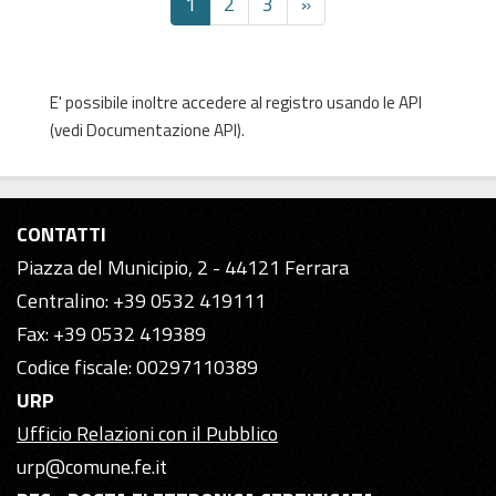
1
2
3
»
E' possibile inoltre accedere al registro usando le
API
(vedi
Documentazione API
).
CONTATTI
Piazza del Municipio, 2 - 44121 Ferrara
Centralino: +39 0532 419111
Fax: +39 0532 419389
Codice fiscale: 00297110389
URP
Ufficio Relazioni con il Pubblico
urp@comune.fe.it