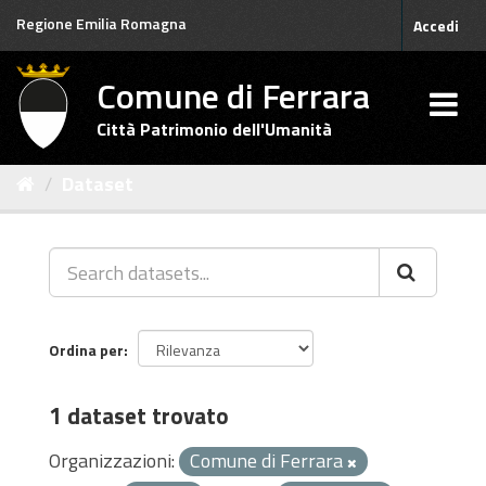
Salta
Regione Emilia Romagna
Accedi
al
contenuto
Comune di Ferrara
Città Patrimonio dell'Umanità
Dataset
Ordina per
1 dataset trovato
Organizzazioni:
Comune di Ferrara