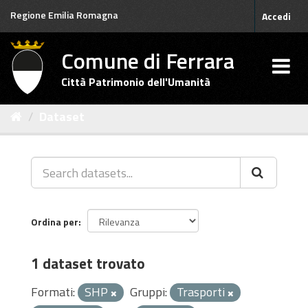
Salta
Regione Emilia Romagna
Accedi
al
contenuto
Comune di Ferrara
Città Patrimonio dell'Umanità
Dataset
Ordina per
1 dataset trovato
Formati:
SHP
Gruppi:
Trasporti