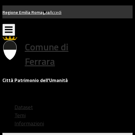
Salta
Regione Emilia Romagna
Accedi
al
contenuto
Comune di
Ferrara
Città Patrimonio dell'Umanità
Dataset
Temi
Informazioni