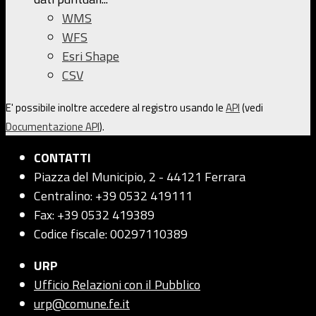
WMS
WFS
Esri Shape
CSV
E' possibile inoltre accedere al registro usando le
API
(vedi
Documentazione API
).
CONTATTI
Piazza del Municipio, 2 - 44121 Ferrara
Centralino: +39 0532 419111
Fax: +39 0532 419389
Codice fiscale: 00297110389
URP
Ufficio Relazioni con il Pubblico
urp@comune.fe.it