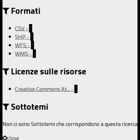
Formati
CSV
-
1
SHP
-
1
WFS
-
1
WMS
-
1
Licenze sulle risorse
Creative Commons At...
-
1
Sottotemi
Non ci sono Sottotemi che corrispondono a questa ricerca
close