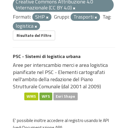
Creative Commons Attribuzione 4.0
Internazionale (CC BY 4.0)
Formati:
SHP
Gruppi:
Trasporti
Tag:
logistica
Risultato del Filtro
PSC - Sistemi di logistica urbana
Aree per interscambio merci e area logistica
pianificate nel PSC - Elementi cartografati
nell'ambito della redazione del Piano
Strutturale Comunale (dal 2001 al 2009)
WMS
WFS
Esri Shape
E' possibile inoltre accedere al registro usando le
API
(vedi
Documentazione API
).