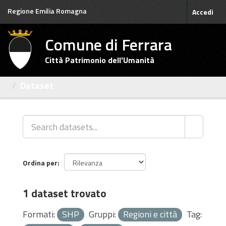
Salta
Regione Emilia Romagna
Accedi
al
contenuto
Comune di Ferrara
Città Patrimonio dell'Umanità
Dataset
Ordina per
1 dataset trovato
Formati:
SHP
Gruppi:
Regioni e città
Tag: