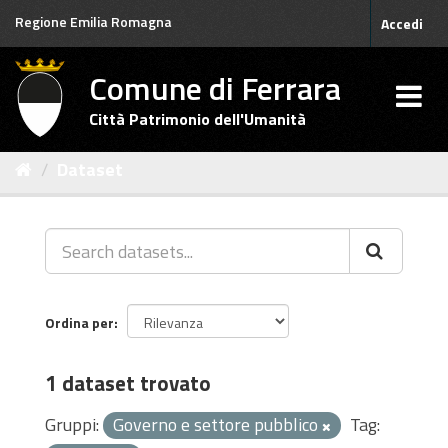
Salta
Regione Emilia Romagna
Accedi
al
contenuto
Comune di Ferrara
Città Patrimonio dell'Umanità
Dataset
Ordina per
1 dataset trovato
Gruppi:
Governo e settore pubblico
Tag: