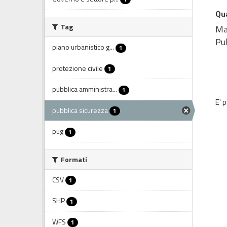
Qua
Tag
Map
Pub
piano urbanistico g...
1
protezione civile
1
pubblica amministra...
1
E' 
pubblica sicurezza
1
pug
1
Formati
CSV
1
SHP
1
WFS
1