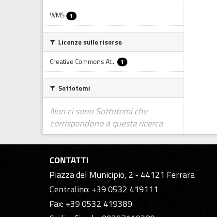
WMS
1
Licenze sulle risorse
Creative Commons At...
1
Sottotemi
Non ci sono Sottotemi che
corrispondono a questa ricerca
CONTATTI
Piazza del Municipio, 2 - 44121 Ferrara
Centralino: +39 0532 419111
Fax: +39 0532 419389