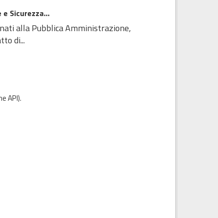
 e Sicurezza...
inati alla Pubblica Amministrazione,
to di...
e API
).