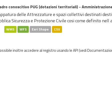
dro conoscitivo PUG (dotazioni territoriali) - Amministrazione
patura delle Attrezzature e spazi collettivi destinati dest
blica Sicurezza e Protezione Civile cosi come definito nell at
WMS
WFS
Esri Shape
CSV
possibile inoltre accedere al registro usando le
API
(vedi
Documentazion