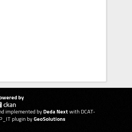
owered by
nd implemented by
Deda Next
with DCAT-
P_IT plugin by
GeoSolutions