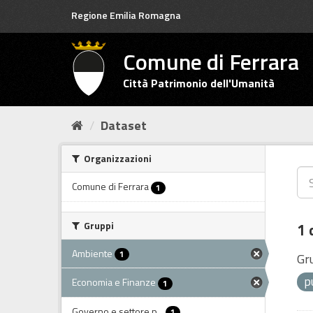
Salta
Regione Emilia Romagna
al
contenuto
Comune di Ferrara
Città Patrimonio dell'Umanità
Dataset
Organizzazioni
Comune di Ferrara
1
Gruppi
1 
Ambiente
1
Gr
p
Economia e Finanze
1
Governo e settore p...
1