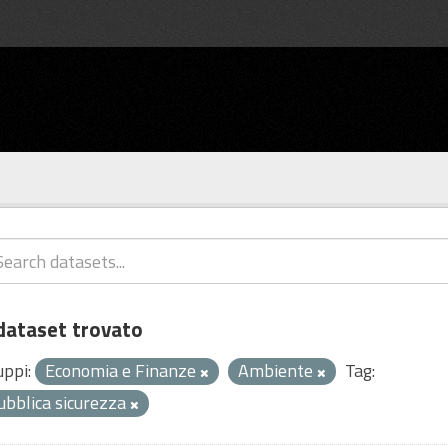
dataset trovato
uppi:
Economia e Finanze
Ambiente
Tag:
ubblica sicurezza