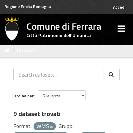
Salta
Regione Emilia Romagna
Accedi
al
contenuto
Comune di Ferrara
Città Patrimonio dell'Umanità
Dataset
Ordina per
9 dataset trovati
Formati:
WMS
Gruppi: