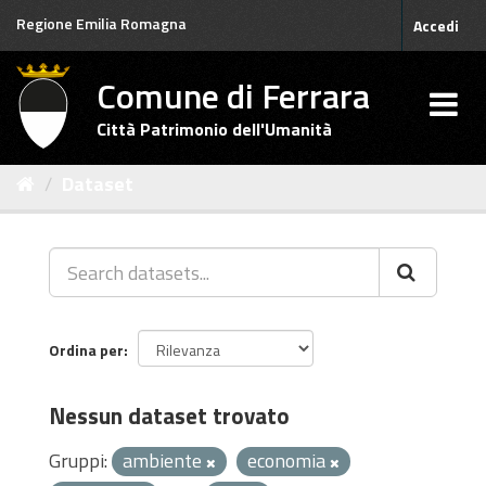
Salta
Regione Emilia Romagna
Accedi
al
contenuto
Comune di Ferrara
Città Patrimonio dell'Umanità
Dataset
Ordina per
Nessun dataset trovato
Gruppi:
ambiente
economia