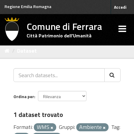
Salta
Regione Emilia Romagna
Accedi
al
contenuto
Comune di Ferrara
Città Patrimonio dell'Umanità
Dataset
Ordina per
1 dataset trovato
Formati:
WMS
Gruppi:
Ambiente
Tag: