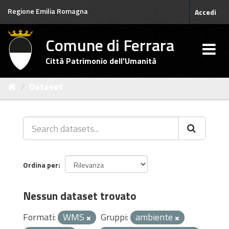
Salta
Regione Emilia Romagna
Accedi
al
contenuto
Comune di Ferrara
Città Patrimonio dell'Umanità
Dataset
Ordina per
Nessun dataset trovato
Formati:
WMS
Gruppi:
ambiente