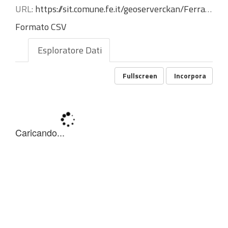
URL:
https://sit.comune.fe.it/geoserverckan/Ferrara/Risultati_elezioni_europee_2024_voti_lista_preview/wfs?service=WFS&version=1.3.0&request=GetFeature&typename=Ferrara:Risultati_elezioni_europee_2024_voti_lista_preview&outputformat=CSV
Formato CSV
Esploratore Dati
Fullscreen
Incorpora