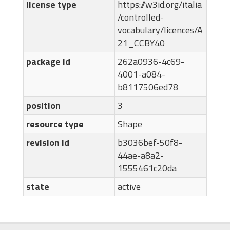
license type
https://w3id.org/italia
/controlled-
vocabulary/licences/A
21_CCBY40
package id
262a0936-4c69-
4001-a084-
b8117506ed78
position
3
resource type
Shape
revision id
b3036bef-50f8-
44ae-a8a2-
1555461c20da
state
active