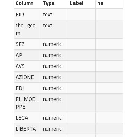
Column
Type
Label
ne
FID
text
the_geo
text
m
SEZ
numeric
AP
numeric
AVS
numeric
AZIONE
numeric
FDI
numeric
FI_MOD_
numeric
PPE
LEGA
numeric
LIBERTA
numeric