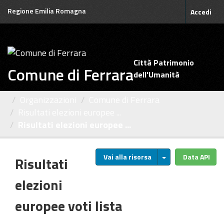
Salta
Regione Emilia Romagna
Accedi
al
contenuto
Città Patrimonio
Comune di Ferrara
dell'Umanità
Organizzazioni
Comune di Ferrara
Risultati elezioni europee ...
Risultati elezioni europee ...
Vai alla risorsa
Data API
Risultati
elezioni
europee voti lista