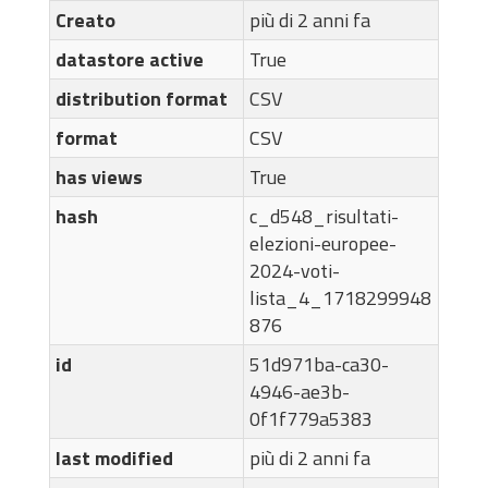
Creato
più di 2 anni fa
datastore active
True
distribution format
CSV
format
CSV
has views
True
hash
c_d548_risultati-
elezioni-europee-
2024-voti-
lista_4_1718299948
876
id
51d971ba-ca30-
4946-ae3b-
0f1f779a5383
last modified
più di 2 anni fa